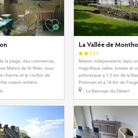
Zon
La Vallée de Montho
de la plage, des commerces,
Maison indépendante dans u
es Marins de St Malo, vous
magnifique vallée, boisée et va
le charme et le confort de
pittoresque à 1,5 km de la Bas
etite maison entière...
Pontmain et à 18 km de Fougèr
lo
La Bazouge-du-Désert