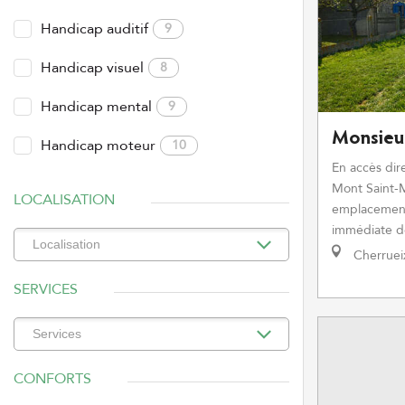
Handicap auditif
9
Handicap visuel
8
Handicap mental
9
Monsieu
Handicap moteur
10
En accès dire
Mont Saint-M
LOCALISATION
emplacement
immédiate des
Cherruei
SERVICES
CONFORTS