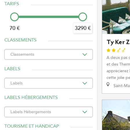
TARIFS
70 €
3290 €
CLASSEMENTS
Ty Ker 
A deux pas 
et des Therm
LABELS
apprécierez 
cette jolie p
Saint-Ma
LABELS HÉBERGEMENTS
TOURISME ET HANDICAP