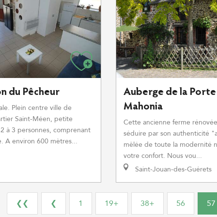
on du Pêcheur
Auberge de la Porte
Mahonia
ale. Plein centre ville de
rtier Saint-Méen, petite
Cette ancienne ferme rénovée
 2 à 3 personnes, comprenant
séduire par son authenticité "
 A environ 600 mètres...
mêlée de toute la modernité n
votre confort. Nous vou...
Saint-Jouan-des-Guérets
❮❮
❮
1
19+
38+
56
57