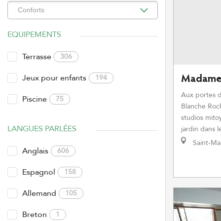
EQUIPEMENTS
Terrasse
306
Jeux pour enfants
194
Madame 
Aux portes d
Piscine
75
Blanche Roch
studios mit
LANGUES PARLÉES
jardin dans l
Saint-Ma
Anglais
606
Espagnol
158
Allemand
105
Breton
1