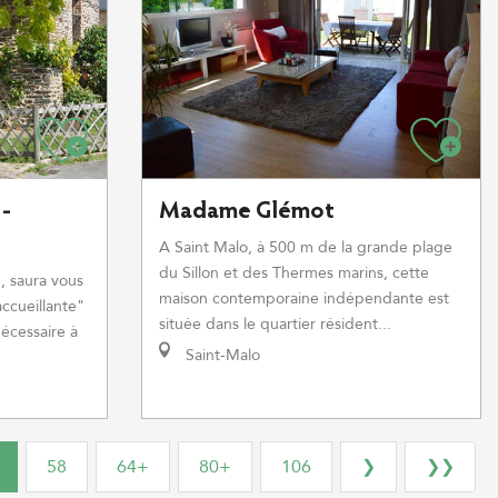
 -
Madame Glémot
A Saint Malo, à 500 m de la grande plage
du Sillon et des Thermes marins, cette
, saura vous
maison contemporaine indépendante est
accueillante"
située dans le quartier résident...
écessaire à
Saint-Malo
58
64+
80+
106
❯
❯❯