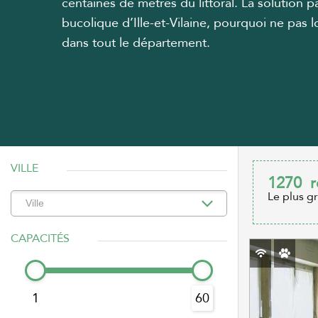
centaines de mètres du littoral. La solution 
bucolique d’Ille-et-Vilaine, pourquoi ne pas
dans tout le département.
VILLE
1270
r
Le plus g
CAPACITÉS
1
60