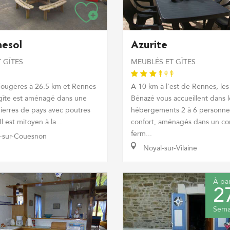
nesol
Azurite
 GÎTES
MEUBLÉS ET GÎTES
Fougères à 26.5 km et Rennes
A 10 km à l'est de Rennes, les
 gîte est aménagé dans une
Bénazé vous accueillent dans l
ierres de pays avec poutres
hébergements 2 à 6 personne
l est mitoyen à la...
confort, aménagés dans un co
ferm...
-sur-Couesnon
Noyal-sur-Vilaine
À par
2
Sema