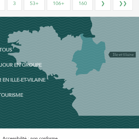
3
53+
106+
160
❯
❯❯
 TOUS
ÉJOUR EN GROUPE
 EN ILLE-ET-VILAINE
 TOURISME
Accessibilité : non conforme