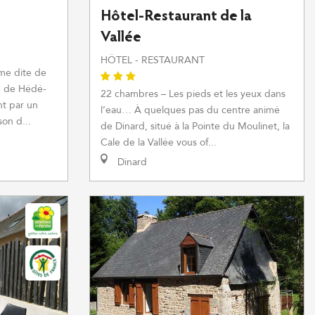
Hôtel-Restaurant de la
Vallée
HÔTEL - RESTAURANT
me dite de
ge de Hédé-
22 chambres – Les pieds et les yeux dans
t par un
l’eau… À quelques pas du centre animé
son d...
de Dinard, situé à la Pointe du Moulinet, la
Cale de la Vallée vous of...
Dinard