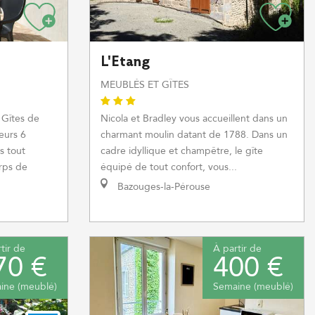
L'Etang
MEUBLÉS ET GÎTES
 Gîtes de
Nicola et Bradley vous accueillent dans un
eurs 6
charmant moulin datant de 1788. Dans un
s tout
cadre idyllique et champêtre, le gîte
rps de
équipé de tout confort, vous...
Bazouges-la-Pérouse
tir de
À partir de
70 €
400 €
ine (meublé)
Semaine (meublé)