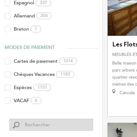
Espagnol
337
Allemand
204
Breton
1
Les Flot
MODES DE PAIEMENT
MEUBLÉS ET
Cartes de paiement
1014
Belle maison
parc arboré 
Chèques Vacances
1182
quartier rési
mètres des 
Espèces
1151
Cancale
VACAF
6