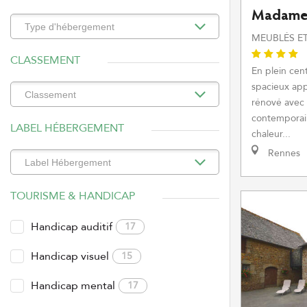
Madame 
MEUBLÉS ET
CLASSEMENT
En plein cen
spacieux ap
rénové avec
contemporain
LABEL HÉBERGEMENT
chaleur...
Rennes
TOURISME & HANDICAP
Handicap auditif
17
Handicap visuel
15
Handicap mental
17