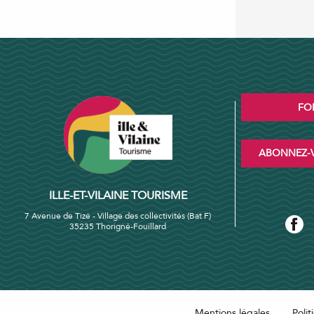
FO
ABONNEZ-V
ILLE-ET-VILAINE TOURISME
7 Avenue de Tizé - Village des collectivités (Bat F)
35235 Thorigné-Fouillard
Mentions légales
Polit