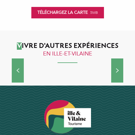
TÉLÉCHARGEZ LA CARTE
5MB
VIVRE D'AUTRES EXPÉRIENCES
EN ILLE-ET-VILAINE
Expérience
Ce week-end, j’irai planter ma tente à l’étang
de Boulet