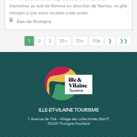
kilomètres au sud de Rennes en direction de Nantes, ce gîte
mitoyen à une autre location a été entièr...
Bain-de-Bretagne
1
2
3
35+
70+
106
❯
❯❯
ILLE-ET-VILAINE TOURISME
7 Avenue de Tizé - Village des collectivités (Bat F)
35235 Thorigné-Fouillard