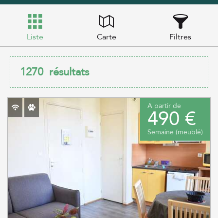
Liste
Carte
Filtres
1270
résultats
À partir de
490 €
Semaine (meublé)