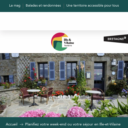
Aller
Le mag
Balades et randonnées
Une territoire accessible pour tous
au
contenu
principal
Accueil
Planifiez votre week-end ou votre séjour en Ille-et-Vilaine