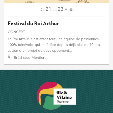
21
23
Août
Du
au
Festival du Roi Arthur
CONCERT
Le Roi Arthur, c’est avant tout une équipe de passionnés,
100% bénévole, qui se fédère depuis déjà plus de 10 ans
autour d’un projet de développement...
Bréal-sous-Montfort