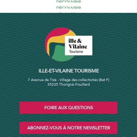
DÉCOUVRIR
mer et campagne. À l’aplomb de falaises léchées par
c’est...
DÉCOUVRIR
les vagues sur...
DÉCOUVRIR
DÉCOUVRIR
DÉCOUVRIR
ILLE-ET-VILAINE TOURISME
7 Avenue de Tizé - Village des collectivités (Bat F)
35235 Thorigné-Fouillard
FOIRE AUX QUESTIONS
ABONNEZ-VOUS À NOTRE NEWSLETTER