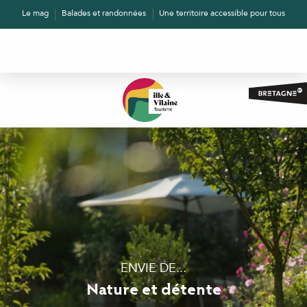
Aller
Le mag
Balades et randonnées
Une territoire accessible pour tous
au
contenu
principal
ENVIE DE...
Nature et détente