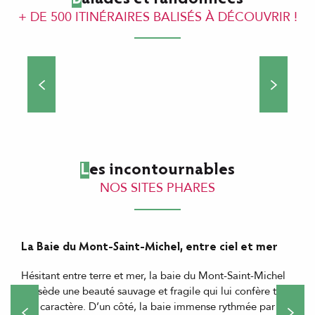
+ DE 500 ITINÉRAIRES BALISÉS À DÉCOUVRIR !
L’Ille-et-Vilaine à pied
L’Ille-et-Vilaine à vélo
L'Ille-et-Vilaine à cheval
L'Ille-et-Vilaine sur l'eau
Les incontournables
NOS SITES PHARES
©
La Baie du Mont-Saint-Michel, entre ciel et mer
Hésitant entre terre et mer, la baie du Mont-Saint-Michel
possède une beauté sauvage et fragile qui lui confère tout
son caractère. D’un côté, la baie immense rythmée par le