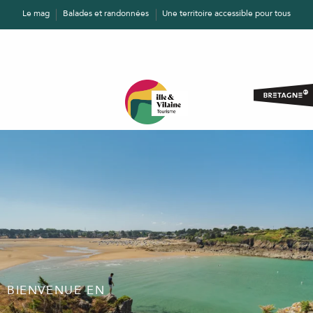
Aller
Le mag
Balades et randonnées
Une territoire accessible pour tous
au
contenu
principal
BIENVENUE EN