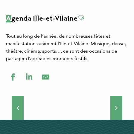
Ajouter aux favor
Agenda Ille-et-Vilaine
Tout au long de l’année, de nombreuses fêtes et
manifestations animent l’Ille-et-Vilaine. Musique, danse,
théâtre, cinéma, sports…, ce sont des occasions de
partager d’agréables moments festifs.
Grands événements
Théâtre de rue, concerts, manifestations culturelles et
sportives… Si vous choisissez de venir séjourner en Ille-
et-Vilaine, vous ne vous ennuierez pas une minute !
Nombreux...
DÉCOUVRIR