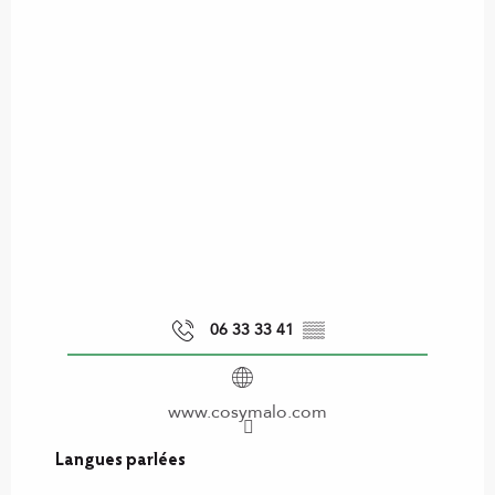
06 33 33 41
▒▒
www.cosymalo.com
Langues parlées
Langues parlées