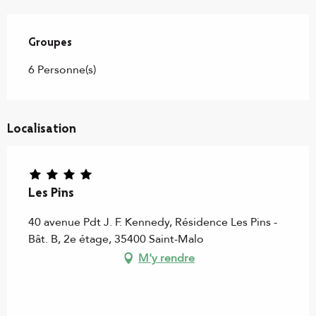
Groupes
Groupes
6 Personne(s)
Localisation
Les Pins
40 avenue Pdt J. F. Kennedy, Résidence Les Pins -
Bât. B, 2e étage, 35400 Saint-Malo
M'y rendre