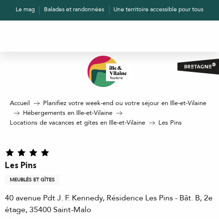
Aller
Le mag
Balades et randonnées
Une territoire accessible pour tous
au
contenu
principal
Accueil
Planifiez votre week-end ou votre séjour en Ille-et-Vilaine
Hébergements en Ille-et-Vilaine
Locations de vacances et gîtes en Ille-et-Vilaine
Les Pins
Les Pins
MEUBLÉS ET GÎTES
40 avenue Pdt J. F. Kennedy, Résidence Les Pins - Bât. B, 2e
étage, 35400 Saint-Malo