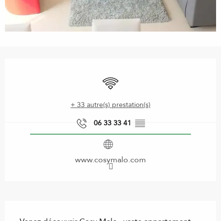
Ouverture et coordonnées
WiFi
+ 33 autre(s) prestation(s)
06 33 33 41
▒▒
www.cosymalo.com
Description