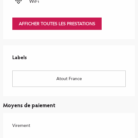
WiFi
AFFICHER TOUTES LES PRESTATIONS
Offres de prestations
Labels
Labels
Atout France
Moyens de paiement
Virement