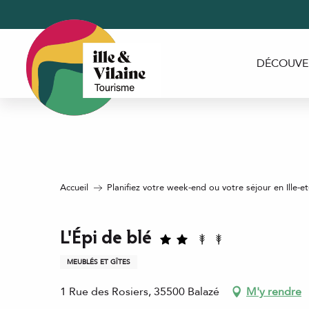
Aller
au
contenu
principal
DÉCOUVE
Accueil
Planifiez votre week-end ou votre séjour en Ille-et
L'Épi de blé
MEUBLÉS ET GÎTES
1 Rue des Rosiers, 35500 Balazé
M'y rendre