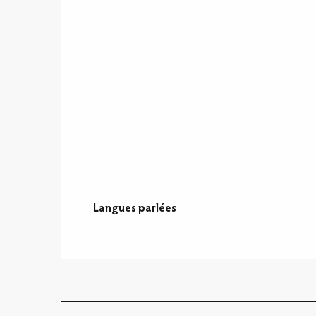
Langues parlées
Langues parlées