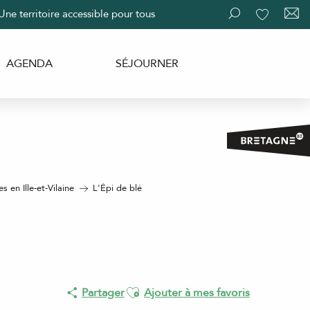
Une territoire accessible pour tous
Recherche
Voir les fav
AGENDA
SÉJOURNER
 en Ille-et-Vilaine
L'Épi de blé
Ajouter aux favoris
Partager
Ajouter à mes favoris