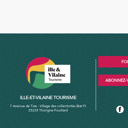
FO
ABONNEZ-V
ILLE-ET-VILAINE TOURISME
7 Avenue de Tizé - Village des collectivités (Bat F)
35235 Thorigné-Fouillard