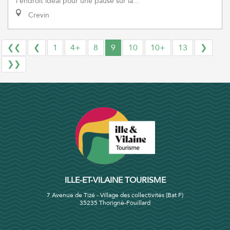
l'endroit idéal pour une pause sur la...
Crevin
❮❮
❮
1
4+
8
9
10
10+
13
❯
❯❯
ILLE-ET-VILAINE TOURISME
7 Avenue de Tizé - Village des collectivités (Bat F)
35235 Thorigné-Fouillard