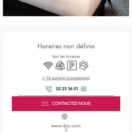
Ouverture et coordonnées
Horaires non définis
Voir les horaires
WiFi
Air conditionné
Parking
Animaux acceptés
+ 18 autre(s) prestation(s)
02 23 36 01
▒▒
CONTACTEZ-NOUS
www.ibis.com