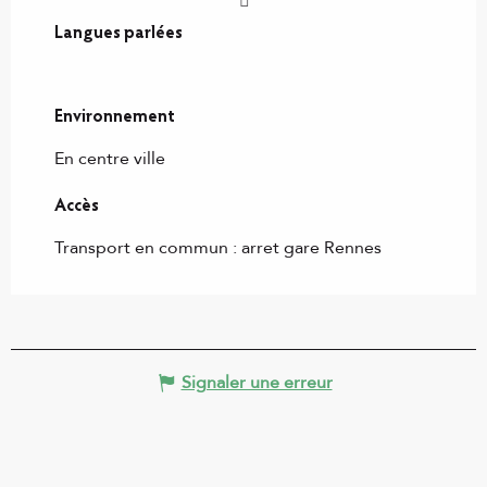
Langues parlées
Langues parlées
Environnement
Environnement
En centre ville
Accès
Accès
Transport en commun : arret gare Rennes
Signaler une erreur