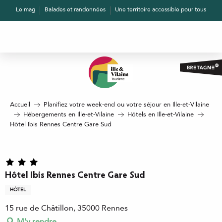
Aller
Le mag
Balades et randonnées
Une territoire accessible pour tous
au
contenu
principal
Accueil
Planifiez votre week-end ou votre séjour en Ille-et-Vilaine
Hébergements en Ille-et-Vilaine
Hôtels en Ille-et-Vilaine
Hôtel Ibis Rennes Centre Gare Sud
Hôtel Ibis Rennes Centre Gare Sud
HÔTEL
15 rue de Châtillon, 35000 Rennes
M'y rendre