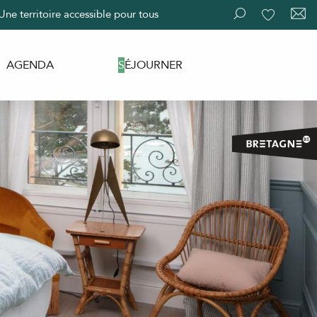
Une territoire accessible pour tous
Recherche
Voir les fav
AGENDA
SÉJOURNER