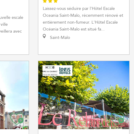
Laissez-vous séduire par l'Hôtel Escale
Oceania Saint-Malo, récemment rénové et
uvelle escale
entièrement non-fumeur. L'Hôtel Escale
ville
Océania Saint-Malo est situé fa...
eillera avec
Saint-Malo