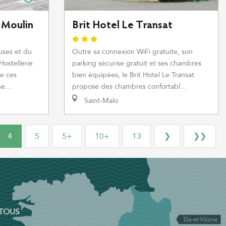
 Moulin
Brit Hotel Le Transat
uses et du
Outre sa connexion WiFi gratuite, son
Hostellerie
parking sécurisé gratuit et ses chambres
e ces
bien équipées, le Brit Hotel Le Transat
e...
propose des chambres confortabl...
Saint-Malo
4
5
5+
10+
13
❯
❯❯
 TOUS