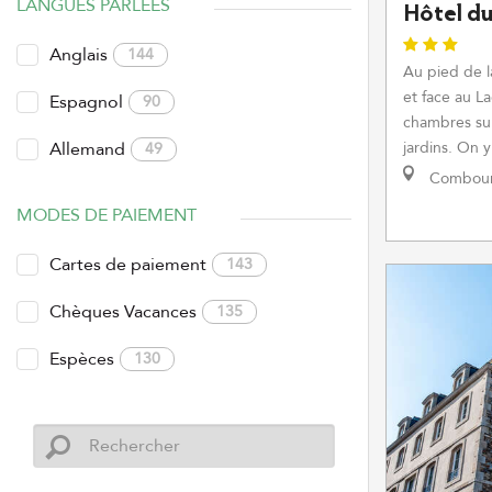
LANGUES PARLÉES
Hôtel d
Anglais
144
Au pied de 
et face au La
Espagnol
90
chambres sur 
Allemand
jardins. On y
49
Combou
MODES DE PAIEMENT
Cartes de paiement
143
Chèques Vacances
135
Espèces
130