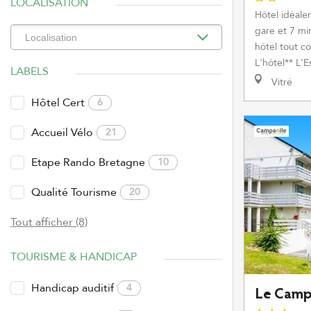
LOCALISATION
Hôtel idéale
gare et 7 mi
hôtel tout co
L'hôtel** L'E
LABELS
Vitré
Hôtel Cert
6
Accueil Vélo
21
Etape Rando Bretagne
10
Qualité Tourisme
20
Tout afficher (8)
TOURISME & HANDICAP
Handicap auditif
4
Le Camp