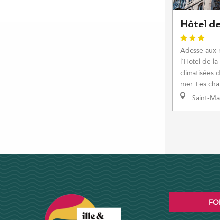
Hôtel de
Adossé aux 
l'Hôtel de l
climatisées 
mer. Les cha
Saint-Ma
FO