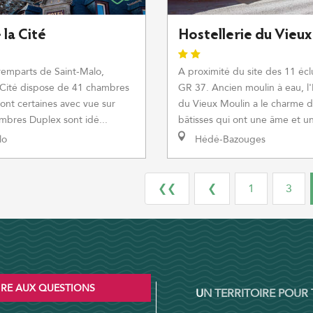
 la Cité
Hostellerie du Vieux
remparts de Saint-Malo,
A proximité du site des 11 écl
a Cité dispose de 41 chambres
GR 37. Ancien moulin à eau, l'
dont certaines avec vue sur
du Vieux Moulin a le charme d
mbres Duplex sont idé...
bâtisses qui ont une âme et un
lo
Hédé-Bazouges
❮❮
❮
1
3
IRE AUX QUESTIONS
UN TERRITOIRE POUR