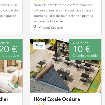
au cœur d'un
Nouvelle hôtellerie de confort, chambre 1
 du centre de
à 4 personnes avec TV avec des chaînes
ne capacité
sportives, salle de bain, toilettes privées,
wifi avec la Fibre. Acc...
Cesson-Sévigné
rtir de
À partir de
20 €
10 €
mbre double
Chambre double
dier
Hôtel Escale Océania