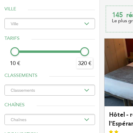
VILLE
145
ré
Le plus g
TARIFS
10 €
320 €
CLASSEMENTS
CHAÎNES
Hôtel - 
l'Espéra