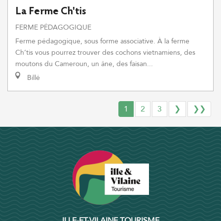
La Ferme Ch'tis
FERME PÉDAGOGIQUE
Ferme pédagogique, sous forme associative. À la ferme
Ch’tis vous pourrez trouver des cochons vietnamiens, des
moutons du Cameroun, un âne, des faisan...
Billé
1
2
3
❯
❯❯
ILLE-ET-VILAINE TOURISME