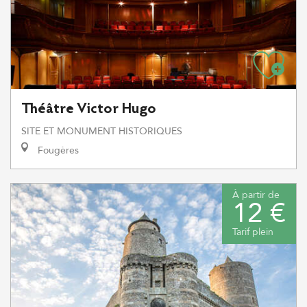
Théâtre Victor Hugo
SITE ET MONUMENT HISTORIQUES
Fougères
À partir de
12 €
Tarif plein