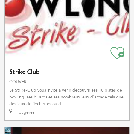
Strike Club
COUVERT
Le Strike-Club vous invite à venir découvrir ses 10 pistes de
bowling, ses billards et ses nombreux jeux d'arcade tels que
des jeux de fléchettes ou d...
Fougères