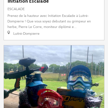
Initiation Escalade
ESCALADE
Prenez de la hauteur avec Initiation Escalade à Luitré-
Dompierre ! Que vous soyez débutant ou grimpeur en
herbe, Pierre Le Corre, moniteur diplômé e...
Luitré-Dompierre