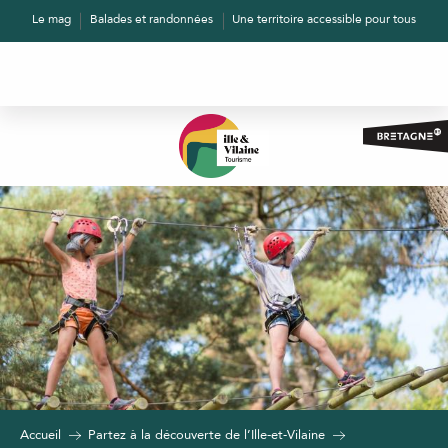
Aller
Le mag
Balades et randonnées
Une territoire accessible pour tous
au
contenu
principal
Accueil
Partez à la découverte de l’Ille-et-Vilaine