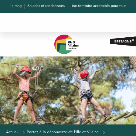
Aller
Le mag
Balades et randonnées
Une territoire accessible pour tous
au
contenu
principal
Accueil
Partez à la découverte de l’Ille-et-Vilaine