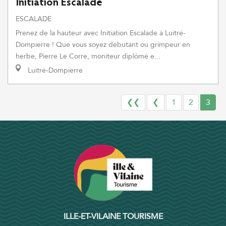
Initiation Escalade
ESCALADE
Prenez de la hauteur avec Initiation Escalade à Luitré-
Dompierre ! Que vous soyez débutant ou grimpeur en
herbe, Pierre Le Corre, moniteur diplômé e...
Luitré-Dompierre
❮❮
❮
1
2
3
ILLE-ET-VILAINE TOURISME