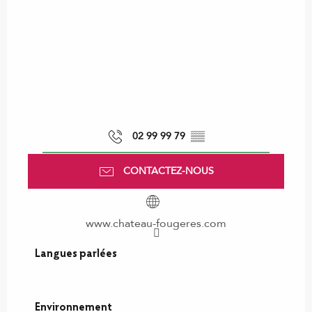
02 99 99 79
▒▒
CONTACTEZ-NOUS
www.chateau-fougeres.com
Langues parlées
Langues parlées
Environnement
Environnement