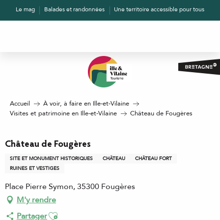
Aller
Le mag
Balades et randonnées
Une territoire accessible pour tous
au
contenu
principal
Accueil
À voir, à faire en Ille-et-Vilaine
Visites et patrimoine en Ille-et-Vilaine
Château de Fougères
Château de Fougères
SITE ET MONUMENT HISTORIQUES
CHÂTEAU
CHÂTEAU FORT
RUINES ET VESTIGES
Place Pierre Symon, 35300 Fougères
M'y rendre
Ajouter aux favoris
Partager