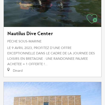
Nautilus Dive Center
PÊCHE SOUS-MARINE
LE 9 AVRIL 2023, PROFITEZ D'UNE OFFRE
EXCEPTIONNELLE DANS LE CADRE DE LA JOURNEE DES
LOISIRS EN BRETAGNE : UNE RANDONNEE PALMEE
ACHETEE = 1 OFFERTE !...
Dinard