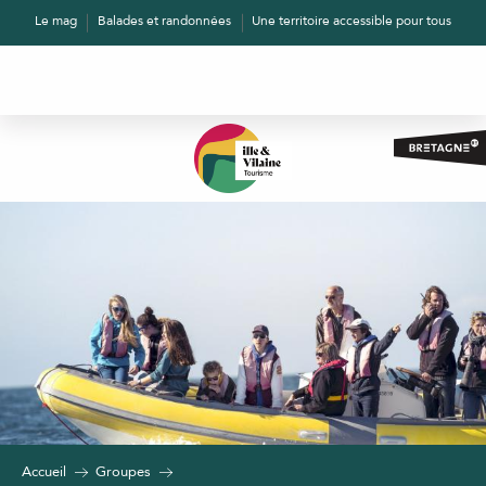
Aller
Le mag
Balades et randonnées
Une territoire accessible pour tous
au
contenu
principal
Accueil
Groupes