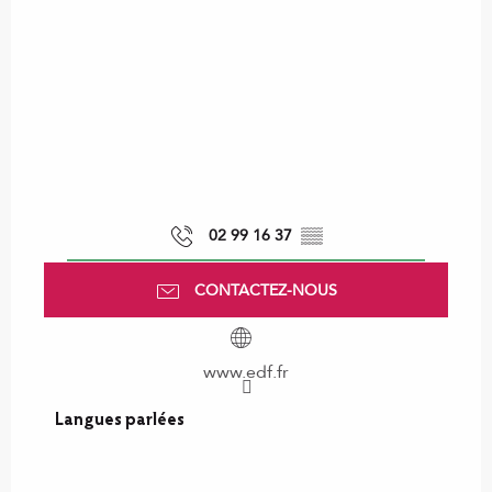
02 99 16 37
▒▒
CONTACTEZ-NOUS
www.edf.fr
Langues parlées
Langues parlées