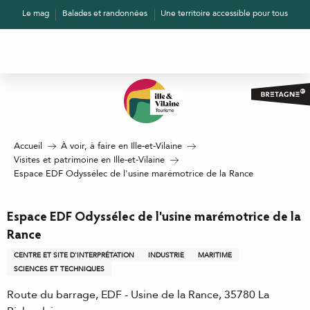
Aller
Le mag
Balades et randonnées
Une territoire accessible pour tous
au
contenu
principal
Accueil
À voir, à faire en Ille-et-Vilaine
Visites et patrimoine en Ille-et-Vilaine
Espace EDF Odyssélec de l'usine marémotrice de la Rance
Espace EDF Odyssélec de l'usine marémotrice de la
Rance
CENTRE ET SITE D'INTERPRÉTATION
INDUSTRIE
MARITIME
SCIENCES ET TECHNIQUES
Route du barrage, EDF - Usine de la Rance, 35780 La