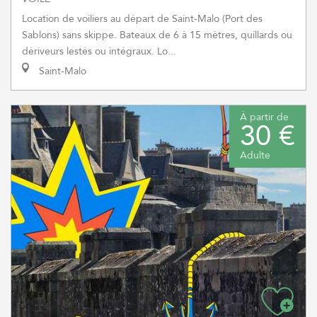
Location de voiliers au départ de Saint-Malo (Port des
Sablons) sans skippe. Bateaux de 6 à 15 mètres, quillards ou
dériveurs lestés ou intégraux. Lo...
Saint-Malo
À partir de
30 €
Adulte