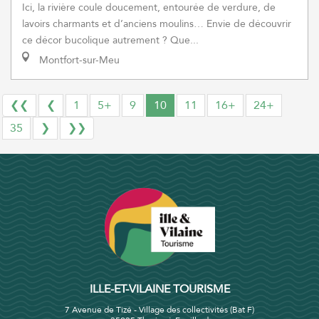
Ici, la rivière coule doucement, entourée de verdure, de
lavoirs charmants et d’anciens moulins… Envie de découvrir
ce décor bucolique autrement ? Que...
Montfort-sur-Meu
❮❮
❮
1
5+
9
10
11
16+
24+
35
❯
❯❯
ILLE-ET-VILAINE TOURISME
7 Avenue de Tizé - Village des collectivités (Bat F)