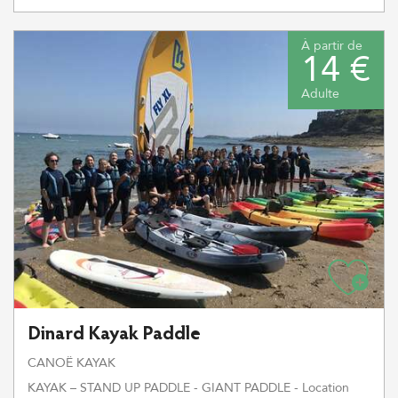
À partir de
14 €
Adulte
Dinard Kayak Paddle
CANOË KAYAK
KAYAK – STAND UP PADDLE - GIANT PADDLE - Location