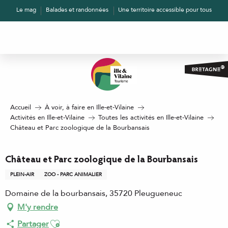
Aller
Le mag
Balades et randonnées
Une territoire accessible pour tous
au
contenu
principal
Accueil
À voir, à faire en Ille-et-Vilaine
Activités en Ille-et-Vilaine
Toutes les activités en Ille-et-Vilaine
Château et Parc zoologique de la Bourbansais
Château et Parc zoologique de la Bourbansais
PLEIN-AIR
ZOO - PARC ANIMALIER
Domaine de la bourbansais, 35720 Pleugueneuc
M'y rendre
Ajouter aux favoris
Partager