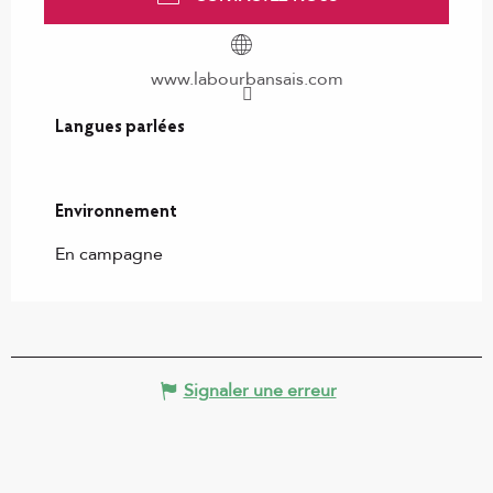
www.labourbansais.com
Langues parlées
Langues parlées
Environnement
Environnement
En campagne
Signaler une erreur