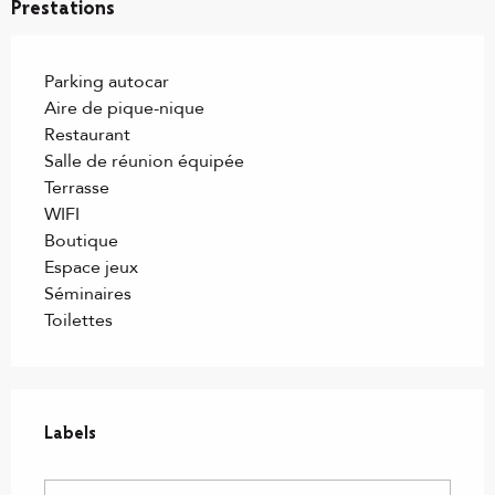
Prestations
Parking autocar
Aire de pique-nique
Restaurant
Salle de réunion équipée
Terrasse
WIFI
Boutique
Espace jeux
Séminaires
Toilettes
Offres de prestations
Labels
Labels