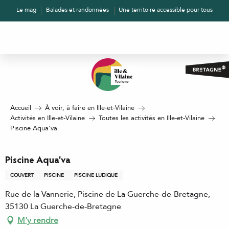
Aller
Le mag
Balades et randonnées
Une territoire accessible pour tous
au
contenu
principal
Accueil
À voir, à faire en Ille-et-Vilaine
Activités en Ille-et-Vilaine
Toutes les activités en Ille-et-Vilaine
Piscine Aqua'va
Piscine Aqua'va
COUVERT
PISCINE
PISCINE LUDIQUE
Rue de la Vannerie, Piscine de La Guerche-de-Bretagne,
35130 La Guerche-de-Bretagne
M'y rendre