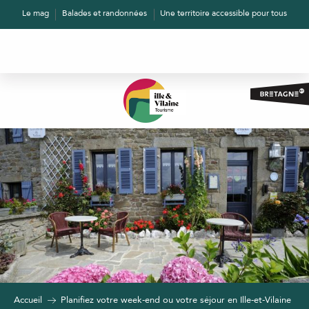
Aller
Le mag
Balades et randonnées
Une territoire accessible pour tous
au
contenu
principal
Accueil
Planifiez votre week-end ou votre séjour en Ille-et-Vilaine