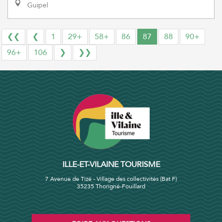
Guipel
❮❮
❮
1
29+
58+
86
87
88
90+
96+
106
❯
❯❯
ILLE-ET-VILAINE TOURISME
7 Avenue de Tizé - Village des collectivités (Bat F)
35235 Thorigné-Fouillard