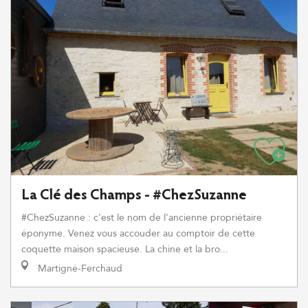
La Clé des Champs - #ChezSuzanne
#ChezSuzanne : c'est le nom de l'ancienne propriétaire
éponyme. Venez vous accouder au comptoir de cette
coquette maison spacieuse. La chine et la bro...
Martigné-Ferchaud