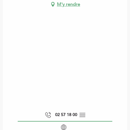
M'y rendre
02 57 18 00
▒▒