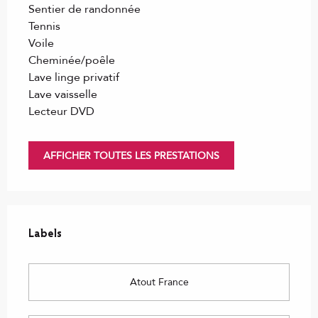
Sentier de randonnée
Tennis
Voile
Cheminée/poêle
Lave linge privatif
Lave vaisselle
Lecteur DVD
AFFICHER TOUTES LES PRESTATIONS
Offres de prestations
Labels
Labels
Atout France