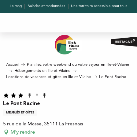
Aller
Le mag
Balades et randonnées
Une territoire accessible pour tous
au
contenu
principal
Accueil
Planifiez votre week-end ou votre séjour en Ille-et-Vilaine
Hébergements en Ille-et-Vilaine
Locations de vacances et gîtes en Ille-et-Vilaine
Le Pont Racine
Le Pont Racine
MEUBLÉS ET GÎTES
5 rue de la Masse, 35111 La Fresnais
M'y rendre