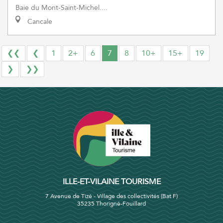
Baie du Mont-Saint-Michel....
Cancale
❮❮
❮
1
2+
6
7
8
10+
15+
19
❯
❯❯
ILLE-ET-VILAINE TOURISME
7 Avenue de Tizé - Village des collectivités (Bat F)
35235 Thorigné-Fouillard