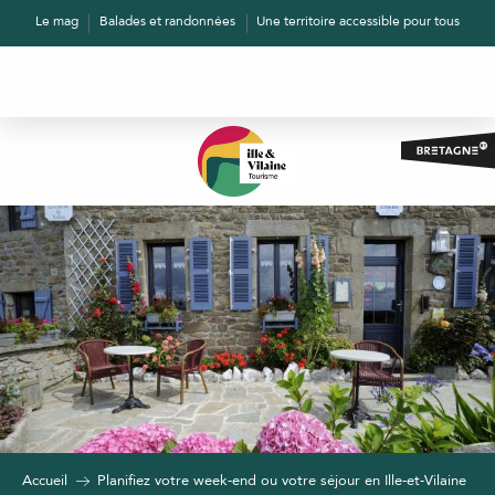
Aller
Le mag
Balades et randonnées
Une territoire accessible pour tous
au
contenu
principal
Accueil
Planifiez votre week-end ou votre séjour en Ille-et-Vilaine