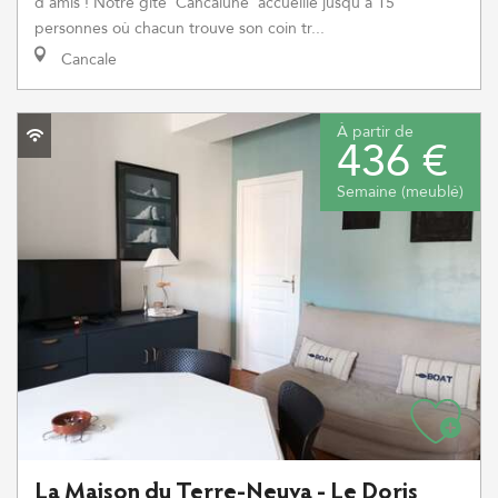
d'amis ! Notre gîte 'Cancalune' accueille jusqu'à 15
personnes où chacun trouve son coin tr...
Cancale
À partir de
436 €
Semaine (meublé)
La Maison du Terre-Neuva - Le Doris