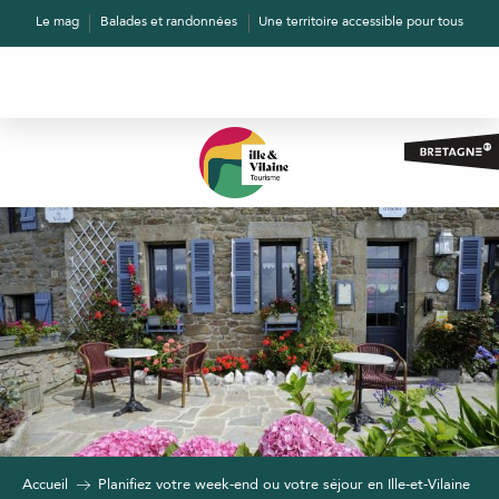
Aller
Le mag
Balades et randonnées
Une territoire accessible pour tous
au
contenu
principal
Accueil
Planifiez votre week-end ou votre séjour en Ille-et-Vilaine