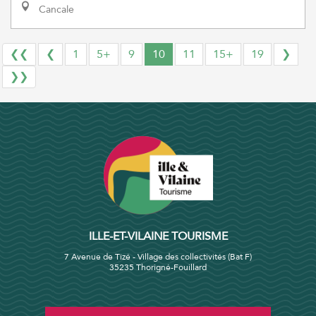
Cancale
❮❮
❮
1
5+
9
10
11
15+
19
❯
❯❯
ILLE-ET-VILAINE TOURISME
7 Avenue de Tizé - Village des collectivités (Bat F)
35235 Thorigné-Fouillard