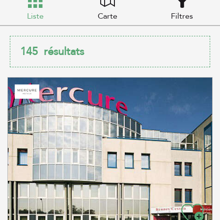
Liste
Carte
Filtres
145
résultats