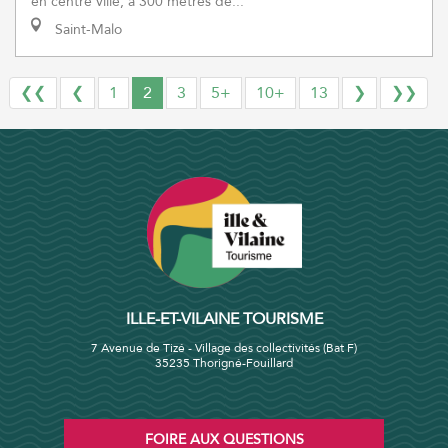
en centre ville, à 300 mètres de...
Saint-Malo
❮❮
❮
1
2
3
5+
10+
13
❯
❯❯
ILLE-ET-VILAINE TOURISME
7 Avenue de Tizé - Village des collectivités (Bat F)
35235 Thorigné-Fouillard
FOIRE AUX QUESTIONS