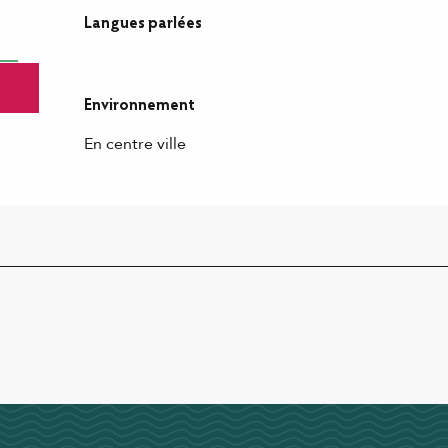
Langues parlées
Langues parlées
Environnement
Environnement
En centre ville