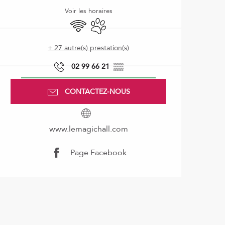
Voir les horaires
WiFi
Animaux acceptés
+ 27 autre(s) prestation(s)
02 99 66 21
▒▒
CONTACTEZ-NOUS
www.lemagichall.com
Page Facebook