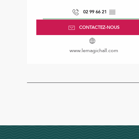
02 99 66 21
▒▒
CONTACTEZ-NOUS
www.lemagichall.com