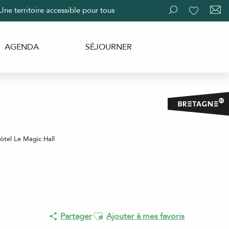
Une territoire accessible pour tous
Recherche
Voir les fav
AGENDA
SÉJOURNER
ôtel Le Magic Hall
Ajouter aux favoris
Partager
Ajouter à mes favoris