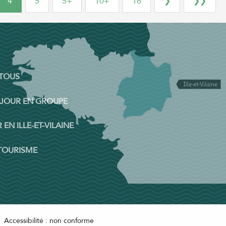
4
5
5+
10+
16
❯
❯❯
 TOUS
ÉJOUR EN GROUPE
 EN ILLE-ET-VILAINE
 TOURISME
Accessibilité : non conforme