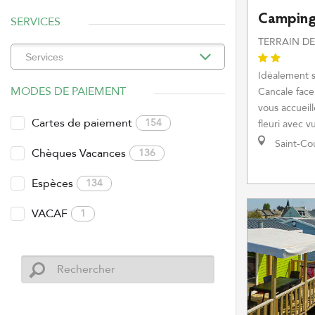
Camping
SERVICES
TERRAIN D
Idéalement s
MODES DE PAIEMENT
Cancale face
vous accueil
Cartes de paiement
154
fleuri avec v
Saint-Co
Chèques Vacances
136
Espèces
134
VACAF
1