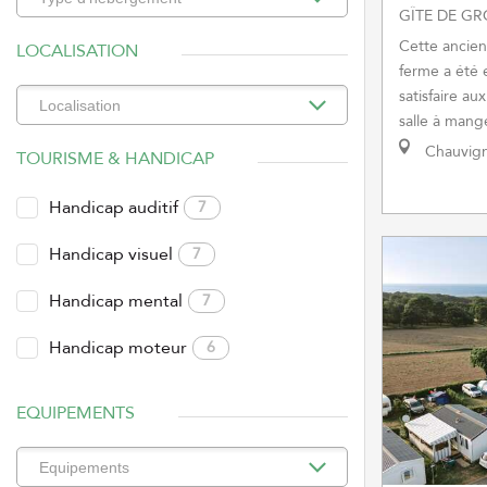
GÎTE DE G
Cette ancien
LOCALISATION
ferme a été
satisfaire a
salle à mange
Chauvig
TOURISME & HANDICAP
Handicap auditif
7
Handicap visuel
7
Handicap mental
7
Handicap moteur
6
EQUIPEMENTS