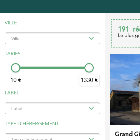
VILLE
191
ré
Le plus g
TARIFS
10 €
1330 €
LABEL
TYPE D'HÉBERGEMENT
Grand G