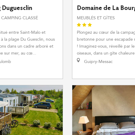
 Duguesclin
Domaine de La Bour
E CAMPING CLASSÉ
MEUBLÉS ET GÎTES
itué entre Saint-Malo et
Plongez au cœur de la campa
 à la plage Du Guesclin, nous
bretonne pour une escapade 
lons dans un cadre arboré et
! Imaginez-vous, réveillé par l
ue sur mer, au cœ...
oiseaux, dans un gîte chaleureu
ulomb
Guipry-Messac