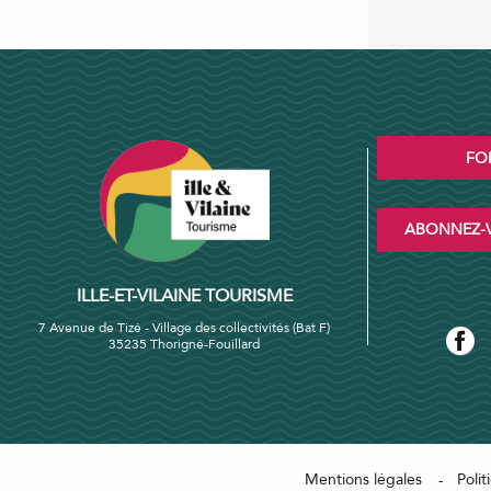
FO
ABONNEZ-V
ILLE-ET-VILAINE TOURISME
7 Avenue de Tizé - Village des collectivités (Bat F)
35235 Thorigné-Fouillard
Mentions légales
Polit