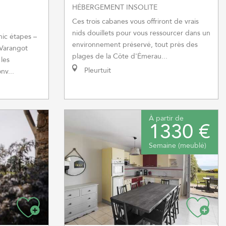
HÉBERGEMENT INSOLITE
Ces trois cabanes vous offriront de vrais
nids douillets pour vous ressourcer dans un
hic étapes –
environnement préservé, tout près des
Varangot
plages de la Côte d'Émerau...
 les
Pleurtuit
nv...
À partir de
1330 €
Semaine (meublé)