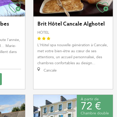
rbes
Brit Hôtel Cancale Alghotel
HÔTEL
oute l'année,
L'Hôtel spa nouvelle génération à Cancale,
nd… Marie-
met votre bien-être au cœur de ses
llent dans
attentions, un accueil personnalisé, des
chambres confortables au design...
Cancale
À partir de
72 €
Chambre double