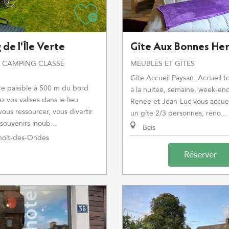
de l'Île Verte
Gîte Aux Bonnes He
E CAMPING CLASSÉ
MEUBLÉS ET GÎTES
Gîte Accueil Paysan. Accueil t
e paisible à 500 m du bord
à la nuitée, semaine, week-e
 vos valises dans le lieu
Renée et Jean-Luc vous accuei
vous ressourcer, vous divertir
un gîte 2/3 personnes, réno...
souvenirs inoub...
Bais
noît-des-Ondes
Réserver