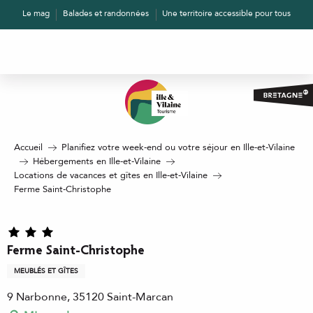
Aller
Le mag
Balades et randonnées
Une territoire accessible pour tous
au
contenu
principal
Accueil
Planifiez votre week-end ou votre séjour en Ille-et-Vilaine
Hébergements en Ille-et-Vilaine
Locations de vacances et gîtes en Ille-et-Vilaine
Ferme Saint-Christophe
Ferme Saint-Christophe
MEUBLÉS ET GÎTES
9 Narbonne, 35120 Saint-Marcan