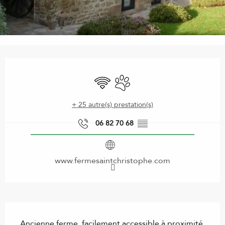
Ouverture et coordonnées
WiFi
Animaux acceptés
+ 25 autre(s) prestation(s)
06 82 70 68
▒▒
www.fermesaintchristophe.com
Description
Ancienne ferme, facilement accessible à proximité 