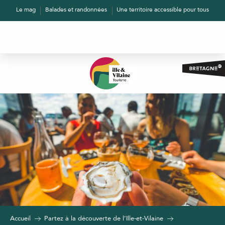
Aller
Le mag
Balades et randonnées
Une territoire accessible pour tous
au
contenu
principal
Accueil
Partez à la découverte de l’Ille-et-Vilaine