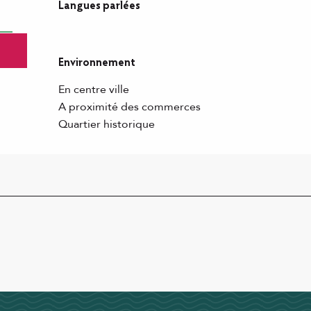
Langues parlées
Langues parlées
Environnement
Environnement
En centre ville
A proximité des commerces
Quartier historique