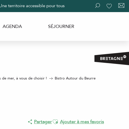
Une territoire accessible pour tous
Recherche
Voir les fav
AGENDA
SÉJOURNER
s de mer, à vous de choisir !
Bistro Autour du Beurre
Ajouter aux favoris
Partager
Ajouter à mes favoris