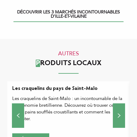
DÉCOUVRIR LES 3 MARCHÉS INCONTOURNABLES
D’ILLE-ET-VILAINE
AUTRES
PRODUITS LOCAUX
Les craquelins du pays de Saint-Malo
L
Les craquelins de Saint-Malo : un incontournable de la
L
gastronomie bretillienne. Découvrez où trouver ces
l
petits pains soufflés croustillants et comment les
f
déguster.
d