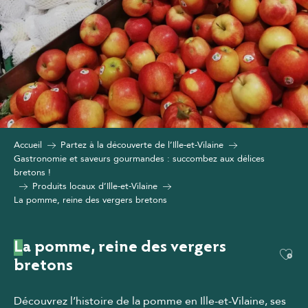
Accueil
Partez à la découverte de l’Ille-et-Vilaine
Gastronomie et saveurs gourmandes : succombez aux délices
bretons !
Produits locaux d’Ille-et-Vilaine
La pomme, reine des vergers bretons
La pomme, reine des vergers
Ajou
bretons
Découvrez l’histoire de la pomme en Ille-et-Vilaine, ses