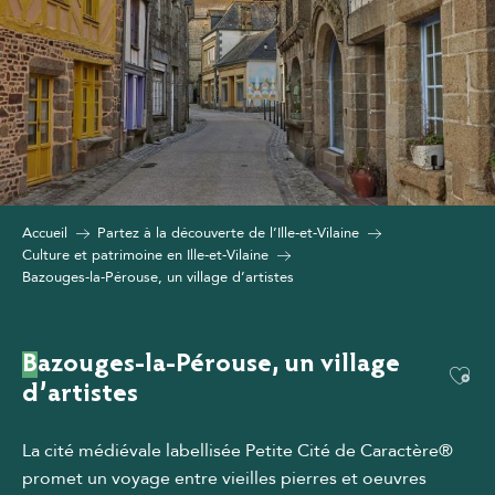
Accueil
Partez à la découverte de l’Ille-et-Vilaine
Culture et patrimoine en Ille-et-Vilaine
Bazouges-la-Pérouse, un village d’artistes
Bazouges-la-Pérouse, un village
Ajou
d’artistes
La cité médiévale labellisée Petite Cité de Caractère®
promet un voyage entre vieilles pierres et oeuvres