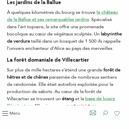
Les jardins de la Ballue
À quelques kilomètres du bourg se trouve
le château
de la Ballue et ses remarquables jardins
. Spécialisé
dans l’art topiaire, le site offre une promenade
bucolique au cœur de végétaux sculptés. Un
labyrinthe
de verdure
taillé dans un bosquet de 1 500 ifs rappelle
l’univers enchanteur d’Alice au pays des merveilles.
La forêt domaniale de Villecartier
Sur plus de mille hectares s’étend une grande
forêt de
hêtres et de chênes
parsemée de nombreux sentiers
de randonnée. Elle était autrefois exploitée pour la
production de sabots. Au cœur de la forêt de
Villecartier se trouvent un
étang
et la
base de loisirs
Récrénature
. Elle réserve un
port miniature
, un
parcours
accrobranche
, une aire de jeux et de pique-
Menu
nique ainsi qu’un restaurant.
Recherche
Voir les