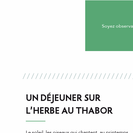
Soyez observat
UN DÉJEUNER SUR
L’HERBE AU THABOR
Le soleil, les oiseaux qui chantent, au printemps,