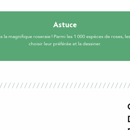
Astuce
s la magnifique roseraie ! Parmi les 1 000 espèces de roses, l
choisir leur préférée et la dessiner.