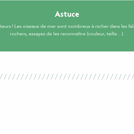
Astuce
eurs ! Les oiseaux de mer sont nombreux à nicher dans les fala
rochers, essayez de les reconnaître (couleur, taille…).