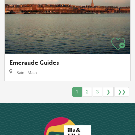
Emeraude Guides
Saint-Malo
1
2
3
❯
❯❯