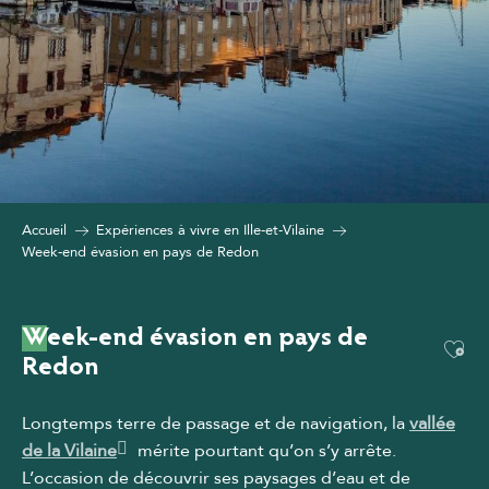
Accueil
Expériences à vivre en Ille-et-Vilaine
Week-end évasion en pays de Redon
Week-end évasion en pays de
Ajou
Redon
Longtemps terre de passage et de navigation, la
vallée
de la Vilaine
mérite pourtant qu’on s’y arrête.
L’occasion de découvrir ses paysages d’eau et de