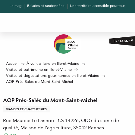
Aller
Le mag
Balades et randonnées
Une territoire accessible pour tous
au
contenu
principal
Accueil
À voir, à faire en Ille-et-Vilaine
Visites et patrimoine en Ille-et-Vilaine
Visites et dégustations gourmandes en Ille-et-Vilaine
AOP Prés-Salés du Mont-Saint-Michel
AOP Prés-Salés du Mont-Saint-Michel
VIANDES ET CHARCUTERIES
Rue Maurice Le Lannou - CS 14226, ODG du signe de
qualité, Maison de l’agriculture, 35042 Rennes