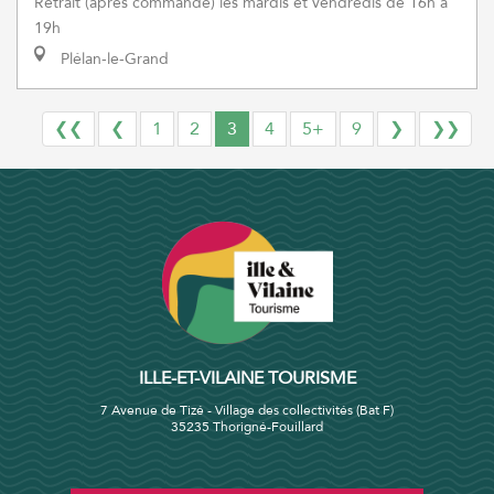
Retrait (après commande) les mardis et vendredis de 16h à
19h
Plélan-le-Grand
❮❮
❮
1
2
3
4
5+
9
❯
❯❯
ILLE-ET-VILAINE TOURISME
7 Avenue de Tizé - Village des collectivités (Bat F)
35235 Thorigné-Fouillard