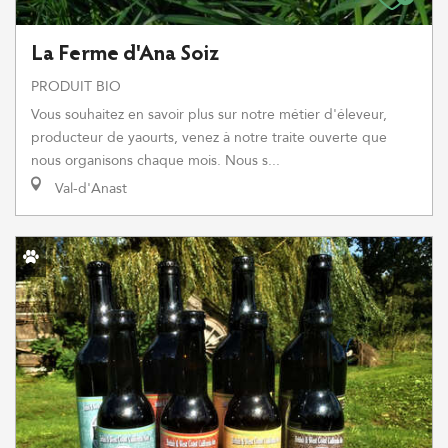
La Ferme d'Ana Soiz
PRODUIT BIO
Vous souhaitez en savoir plus sur notre métier d'éleveur,
producteur de yaourts, venez à notre traite ouverte que
nous organisons chaque mois. Nous s...
Val-d'Anast