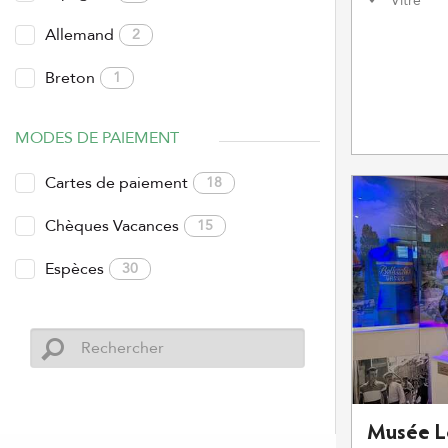
Vitré
Allemand
2
Breton
1
MODES DE PAIEMENT
Cartes de paiement
18
Chèques Vacances
15
Espèces
30
Musée L