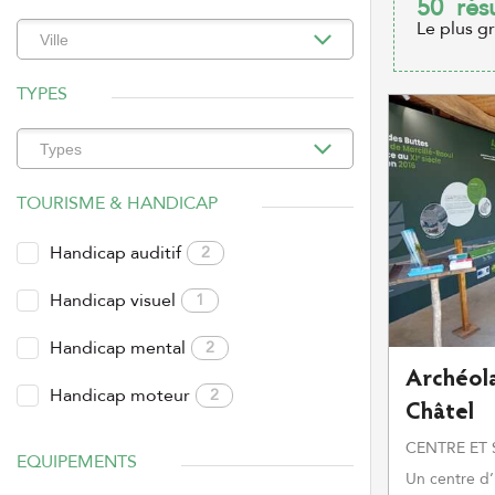
50
rés
Le plus g
TYPES
TOURISME & HANDICAP
Handicap auditif
2
Handicap visuel
1
Handicap mental
2
Archéola
Handicap moteur
2
Châtel
CENTRE ET 
EQUIPEMENTS
Un centre d’