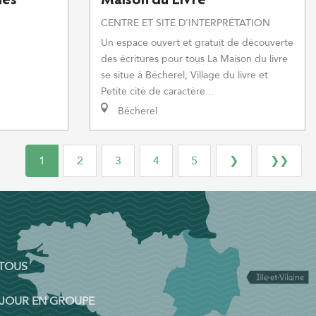
des
Maison du Livre
CENTRE ET SITE D'INTERPRÉTATION
Un espace ouvert et gratuit de découverte
des écritures pour tous La Maison du livre
se situe à Bécherel, Village du livre et
Petite cité de caractère...
Bécherel
1
2
3
4
5
❯
❯❯
 TOUS
ÉJOUR EN GROUPE