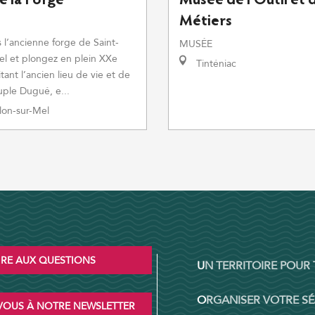
 la Forge
Musée de l'Outil et 
Métiers
 l’ancienne forge de Saint-
MUSÉE
l et plongez en plein XXe
Tinténiac
itant l’ancien lieu de vie et de
uple Dugué, e...
lon-sur-Mel
IRE AUX QUESTIONS
UN TERRITOIRE POUR
ORGANISER VOTRE S
OUS À NOTRE NEWSLETTER