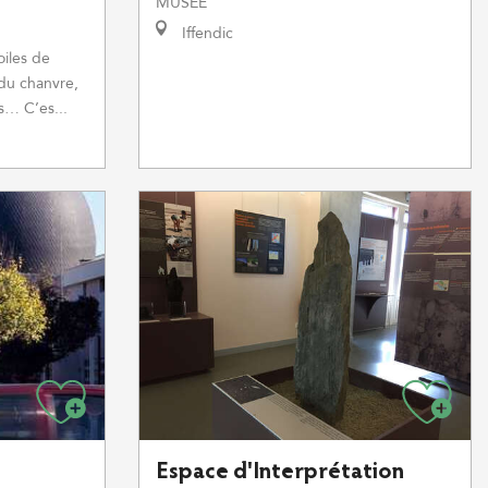
MUSÉE
Iffendic
oiles de
 du chanvre,
es… C’es...
Espace d'Interprétation