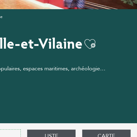
ne
lle-et-Vilaine
Ajouter 
populaires, espaces maritimes, archéologie…
LISTE
CARTE