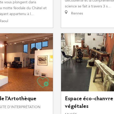
découverte et la compréhensi
te vous plongent dans
science se fait à travers 3 s...
 la motte féodale du Châtel et
Rennes
ayant appartenu à l...
Raoul
de l'Artothèque
Espace éco-chanvre 
végétales
SITE D'INTERPRÉTATION