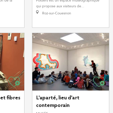
on de la
Polders est un espace muséographique
qui propose aux visiteurs de...
Roz-sur-Couesnon
et fibres
L'aparté, lieu d'art
contemporain