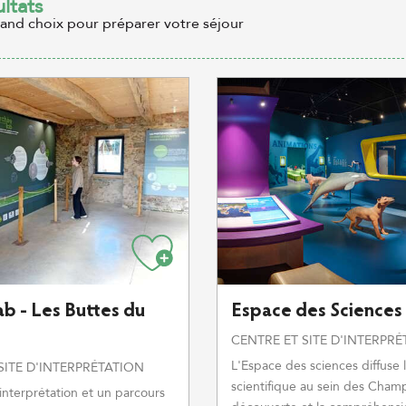
ultats
rand choix pour préparer votre séjour
b - Les Buttes du
Espace des Sciences
CENTRE ET SITE D'INTERPR
L'Espace des sciences diffuse l
SITE D'INTERPRÉTATION
scientifique au sein des Champ
interprétation et un parcours