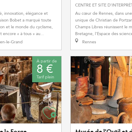
CENTRE ET SITE D'INTERPR
Au cœur de Rennes, dans une 
é, innovation, élégance et
unique de Christian de Portza
uison Bobet a marqué toute
Champs Libres réunissent le 
on et le monde du cyclisme,
Bretagne, l'Espace des sciences
 encore « à tous » au...
Rennes
en-le-Grand
À partir de
8 €
Tarif plein