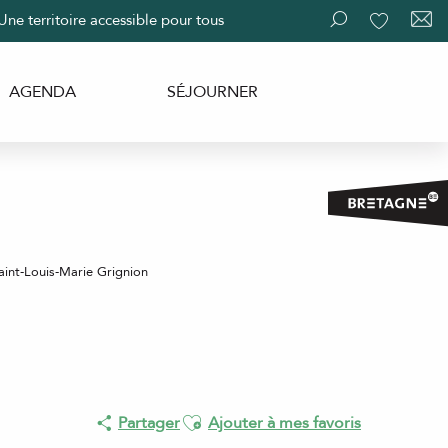
Une territoire accessible pour tous
Recherche
Voir les fav
AGENDA
SÉJOURNER
aint-Louis-Marie Grignion
Ajouter aux favoris
Partager
Ajouter à mes favoris