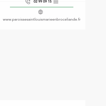
02 99 09 15
▒▒
www.paroissesaintlouismarieenbroceliande.fr