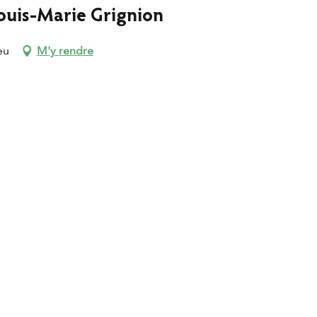
ouis-Marie Grignion
eu
M'y rendre