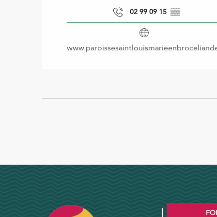
02 99 09 15
▒▒
www.paroissesaintlouismarieenbroceliande
FO