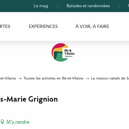
Le mag
Balades et randonnées
RTES
EXPÉRIENCES
À VOIR, À FAIRE
-et-Vilaine
Toutes les activités en Ille-et-Vilaine
La maison natale de S
is-Marie Grignion
M'y rendre