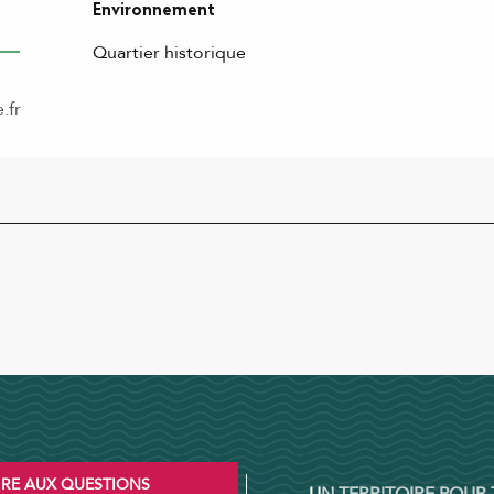
Environnement
Environnement
Quartier historique
.fr
IRE AUX QUESTIONS
UN TERRITOIRE POUR