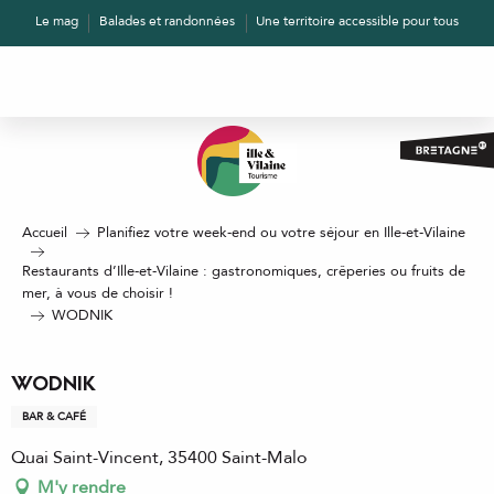
Aller
Le mag
Balades et randonnées
Une territoire accessible pour tous
au
contenu
principal
Accueil
Planifiez votre week-end ou votre séjour en Ille-et-Vilaine
Restaurants d’Ille-et-Vilaine : gastronomiques, crêperies ou fruits de
mer, à vous de choisir !
WODNIK
WODNIK
BAR & CAFÉ
Quai Saint-Vincent, 35400 Saint-Malo
M'y rendre