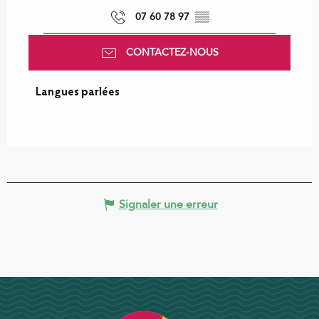
07 60 78 97
▒▒
CONTACTEZ-NOUS
Langues parlées
Langues parlées
Signaler une erreur