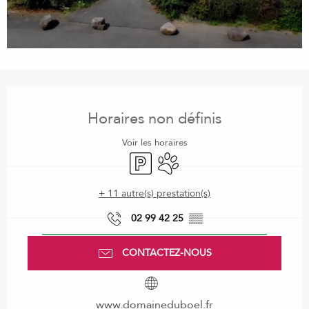
Ouverture et coordonnées
Horaires non définis
Voir les horaires
Parking
Animaux acceptés
+ 11 autre(s) prestation(s)
02 99 42 25
▒▒
CONTACTEZ-NOUS
www.domaineduboel.fr