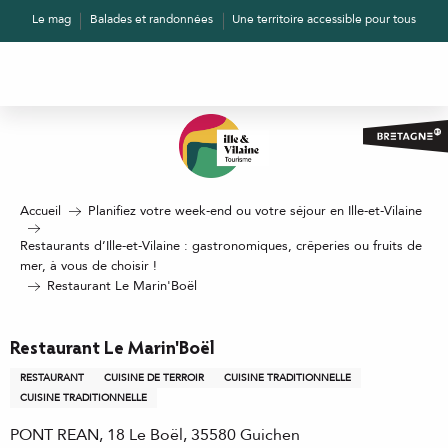
Aller
Le mag
Balades et randonnées
Une territoire accessible pour tous
au
contenu
principal
Accueil
Planifiez votre week-end ou votre séjour en Ille-et-Vilaine
Restaurants d’Ille-et-Vilaine : gastronomiques, crêperies ou fruits de
mer, à vous de choisir !
Restaurant Le Marin'Boël
Restaurant Le Marin'Boël
RESTAURANT
CUISINE DE TERROIR
CUISINE TRADITIONNELLE
CUISINE TRADITIONNELLE
PONT REAN, 18 Le Boël, 35580 Guichen