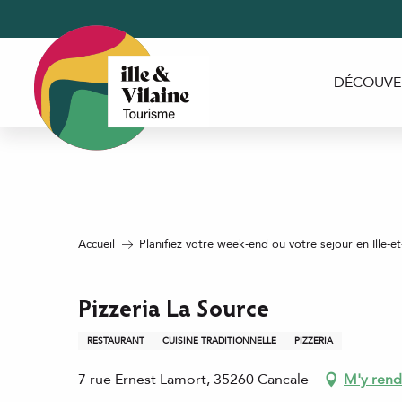
Aller
au
contenu
principal
DÉCOUVE
Accueil
Planifiez votre week-end ou votre séjour en Ille-et
Pizzeria La Source
RESTAURANT
CUISINE TRADITIONNELLE
PIZZERIA
7 rue Ernest Lamort, 35260 Cancale
M'y rend