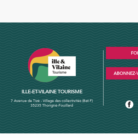
FO
ABONNEZ-V
ILLE-ET-VILAINE TOURISME
7 Avenue de Tizé - Village des collectivités (Bat F)
35235 Thorigné-Fouillard