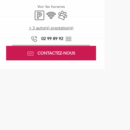
Voir les horaires
Parking
WiFi
Animaux acceptés
+ 3 autre(s) prestation(s)
02 99 89 92
▒▒
CONTACTEZ-NOUS