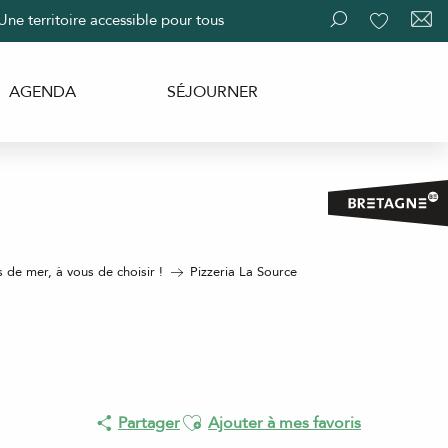
Une territoire accessible pour tous
Recherche
Voir les fav
AGENDA
SÉJOURNER
s de mer, à vous de choisir !
Pizzeria La Source
Ajouter aux favoris
Partager
Ajouter à mes favoris