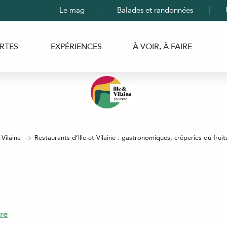
Le mag
Balades et randonnées
RTES
EXPÉRIENCES
À VOIR, À FAIRE
-Vilaine
Restaurants d’Ille-et-Vilaine : gastronomiques, crêperies ou fruit
re