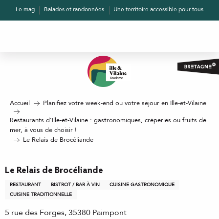
Aller
Le mag
Balades et randonnées
Une territoire accessible pour tous
au
contenu
principal
Accueil
Planifiez votre week-end ou votre séjour en Ille-et-Vilaine
Restaurants d’Ille-et-Vilaine : gastronomiques, crêperies ou fruits de
mer, à vous de choisir !
Le Relais de Brocéliande
Le Relais de Brocéliande
RESTAURANT
BISTROT / BAR À VIN
CUISINE GASTRONOMIQUE
CUISINE TRADITIONNELLE
5 rue des Forges, 35380 Paimpont