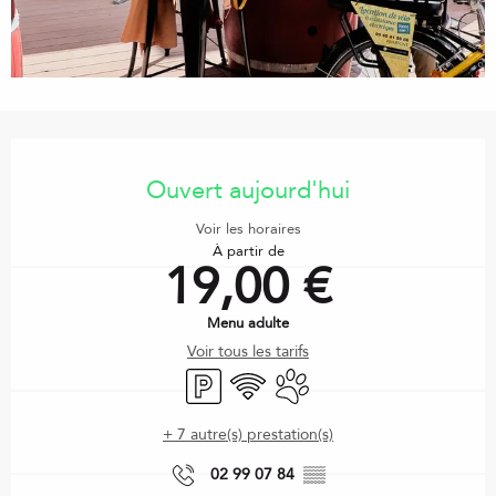
Ouverture et coordonnées
Ouvert aujourd'hui
Voir les horaires
À partir de
19,00 €
Menu adulte
Voir tous les tarifs
Parking
WiFi
Animaux acceptés
+ 7 autre(s) prestation(s)
02 99 07 84
▒▒