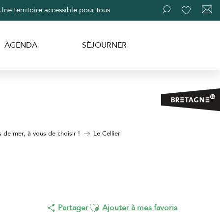
Une territoire accessible pour tous
Recherche
Voir les fav
AGENDA
SÉJOURNER
s de mer, à vous de choisir !
Le Cellier
Ajouter aux favoris
Partager
Ajouter à mes favoris