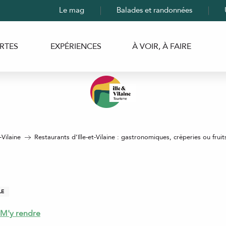
Le mag
Balades et randonnées
RTES
EXPÉRIENCES
À VOIR, À FAIRE
-Vilaine
Restaurants d’Ille-et-Vilaine : gastronomiques, crêperies ou fruit
LE
M'y rendre