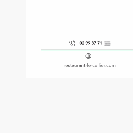
02 99 37 71
▒▒
restaurant-le-cellier.com