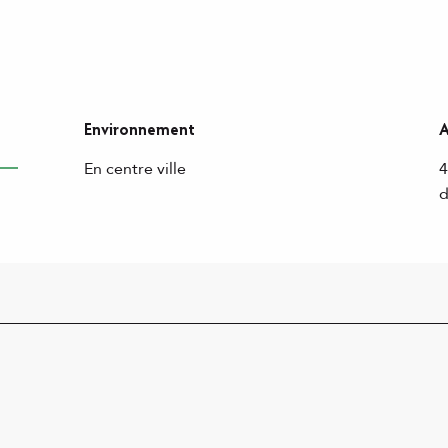
Environnement
A
Environnement
A
En centre ville
4
d