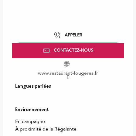
APPELER
CONTACTEZ-NOUS
www.restaurant-fougeres.fr
Langues parlées
Langues parlées
Environnement
Environnement
En campagne
À proximité de la Régalante