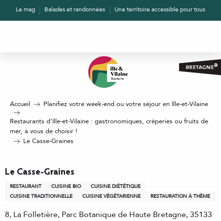
Aller
Le mag
Balades et randonnées
Une territoire accessible pour tous
au
contenu
principal
Accueil
Planifiez votre week-end ou votre séjour en Ille-et-Vilaine
Restaurants d’Ille-et-Vilaine : gastronomiques, crêperies ou fruits de
mer, à vous de choisir !
Le Casse-Graines
Le Casse-Graines
RESTAURANT
CUISINE BIO
CUISINE DIÉTÉTIQUE
CUISINE TRADITIONNELLE
CUISINE VÉGÉTARIENNE
RESTAURATION À THÈME
8, La Folletière, Parc Botanique de Haute Bretagne, 35133