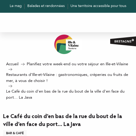
Aller
Le mag
Balades et randonnées
Une territoire accessible pour tous
au
contenu
principal
Accueil
Planifiez votre week-end ou votre séjour en Ille-et-Vilaine
Restaurants d’Ille-et-Vilaine : gastronomiques, crêperies ou fruits de
mer, à vous de choisir !
Le Café du coin d'en bas de la rue du bout de la ville d'en face du
port... La Java
Le Café du coin d'en bas de la rue du bout de la
ville d'en face du port... La Java
BAR & CAFÉ