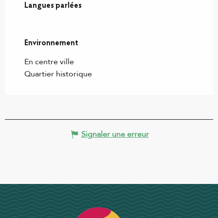
Langues parlées
Langues parlées
Environnement
Environnement
En centre ville
Quartier historique
Signaler une erreur