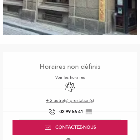
Ouverture et coordonnées
Horaires non définis
Voir les horaires
Animaux acceptés
+ 2 autre(s) prestation(s)
02 99 56 41
▒▒
CONTACTEZ-NOUS