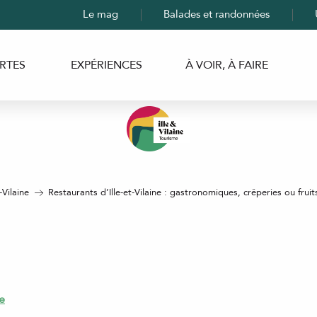
Le mag
Balades et randonnées
RTES
EXPÉRIENCES
À VOIR, À FAIRE
-Vilaine
Restaurants d’Ille-et-Vilaine : gastronomiques, crêperies ou fruit
e