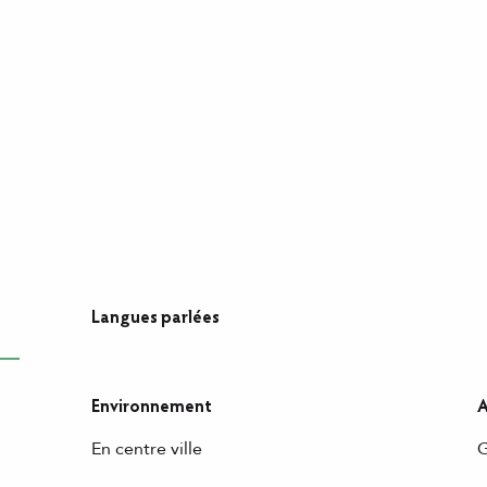
Langues parlées
Langues parlées
Environnement
A
Environnement
A
En centre ville
G