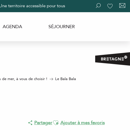
Une territoire accessible pour tous
Recherche
Voir les fav
AGENDA
SÉJOURNER
s de mer, à vous de choisir !
Le Bala Bala
Ajouter aux favoris
Partager
Ajouter à mes favoris