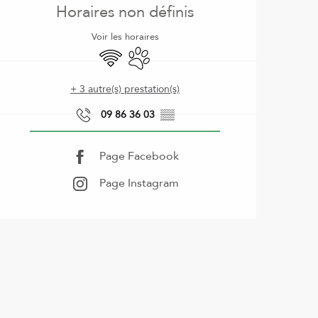
Horaires non définis
Voir les horaires
WiFi
Animaux acceptés
+ 3 autre(s) prestation(s)
09 86 36 03
▒▒
Page Facebook
Page Instagram