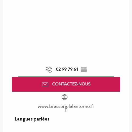
02 99 79 61
▒▒
CONTACTEZ-NOUS
www.brasserielalanterne.fr
Langues parlées
Langues parlées