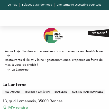
Aller
Le mag
Balades et randonnées
Une territoire accessible pour tous
au
contenu
principal
Accueil
Planifiez votre week-end ou votre séjour en Ille-et-Vilaine
Restaurants d’Ille-et-Vilaine : gastronomiques, crêperies ou fruits de
mer, à vous de choisir !
La Lanterne
La Lanterne
RESTAURANT
BISTROT / BAR À VIN
BRASSERIE
CUISINE TRADITIONNELLE
13, quai Lamennais, 35000 Rennes
M'y rendre